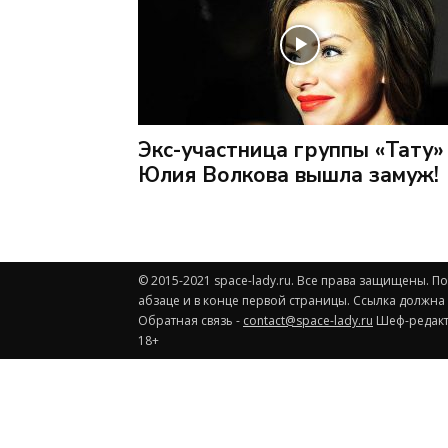
Экс-участница группы «Тату»
Юлия Волкова вышла замуж!
© 2015-2021 space-lady.ru. Все права защищены. 
абзаце и в конце первой страницы. Ссылка должна
Обратная связь -
contact@space-lady.ru
Шеф-редакто
18+