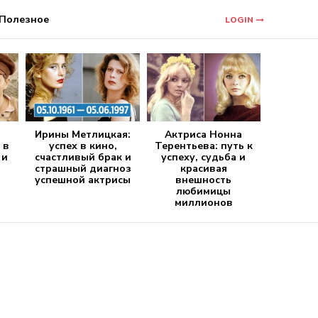
Полезное
LOGIN
Ирины Метлицкая:
Актриса Нонна
 в
успех в кино,
Терентьева: путь к
 и
счастливый брак и
успеху, судьба и
страшный диагноз
красивая
успешной актрисы
внешность
любимицы
миллионов