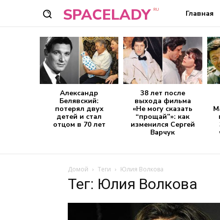
SPACELADY
RU
Главная
Александр
38 лет после
Белявский:
выхода фильма
потерял двух
«Не могу сказать
М
детей и стал
“прощай”»: как
отцом в 70 лет
изменился Сергей
Варчук
Домой
Теги
Юлия Волкова
Тег: Юлия Волкова