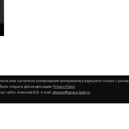
Полное или частичное копирование материалов разрешено только с указа
 быть открыта для индексации.
Privacy Policy
р сайта: Алексеев В.В. e-mail:
alexeev@space-lady.ru