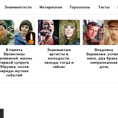
Знаменитости
Интересное
Гороскопы
Тесты
В память
Знаменитые
Владлена
Валентины
артисты в
Бирюкова: успех
алявиной: жизнь
молодости:
кино, два брака
первой супруги
звезды тогда и
непризнанная
Збруева, после
сейчас
дочь
череды жутких
событий