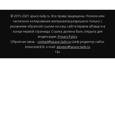
© 2015-2021 space-lady.ru. Все права защищены. Полное или
частичное копирование материалов разрешено только с
указанием обратной ссылки на наш сайт в первом абзаце и в
конце первой страницы. Ссылка должна быть открыта для
индексации.
Privacy Policy
Обратная связь -
contact@space-lady.ru
Шеф-редактор сайта:
Алексеев В.В. e-mail:
alexeev@space-lady.ru
18+