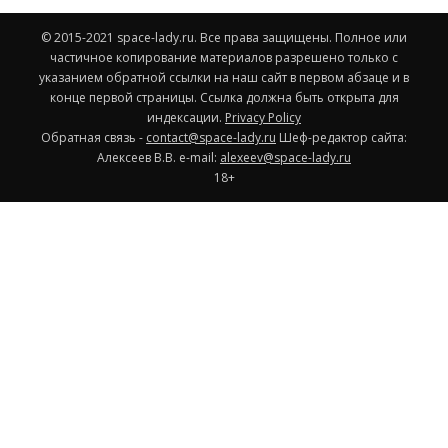
© 2015-2021 space-lady.ru. Все права защищены. Полное или
частичное копирование материалов разрешено только с
указанием обратной ссылки на наш сайт в первом абзаце и в
конце первой страницы. Ссылка должна быть открыта для
индексации.
Privacy Policy
Обратная связь -
contact@space-lady.ru
Шеф-редактор сайта:
Алексеев В.В. e-mail:
alexeev@space-lady.ru
18+