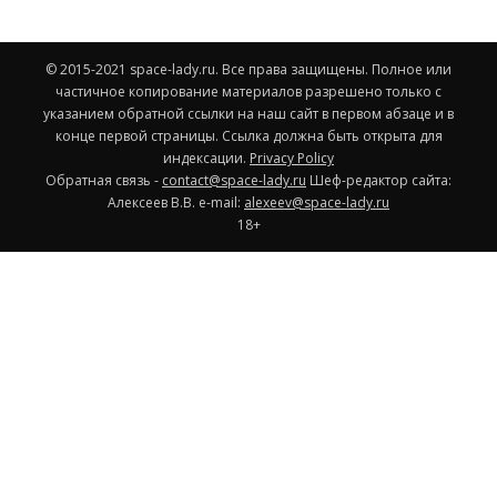
© 2015-2021 space-lady.ru. Все права защищены. Полное или
частичное копирование материалов разрешено только с
указанием обратной ссылки на наш сайт в первом абзаце и в
конце первой страницы. Ссылка должна быть открыта для
индексации.
Privacy Policy
Обратная связь -
contact@space-lady.ru
Шеф-редактор сайта:
Алексеев В.В. e-mail:
alexeev@space-lady.ru
18+