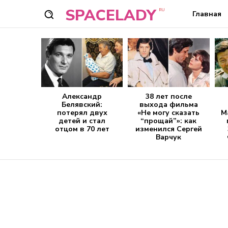
SPACELADY
RU
Главная
Александр
38 лет после
Белявский:
выхода фильма
потерял двух
«Не могу сказать
М
детей и стал
“прощай”»: как
отцом в 70 лет
изменился Сергей
Варчук