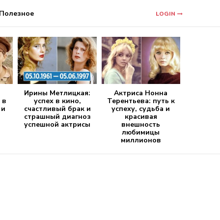
Полезное
LOGIN
Ирины Метлицкая:
Актриса Нонна
 в
успех в кино,
Терентьева: путь к
 и
счастливый брак и
успеху, судьба и
страшный диагноз
красивая
успешной актрисы
внешность
любимицы
миллионов