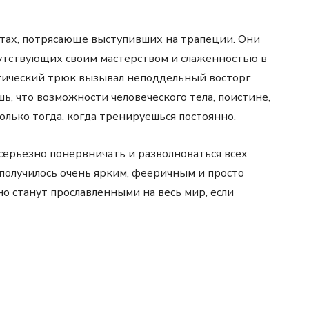
ятах, потрясающе выступивших на трапеции. Они
сутствующих своим мастерством и слаженностью в
тический трюк вызывал неподдельный восторг
шь, что возможности человеческого тела, поистине,
олько тогда, когда тренируешься постоянно.
 серьезно понервничать и разволноваться всех
получилось очень ярким, фееричным и просто
о станут прославленными на весь мир, если