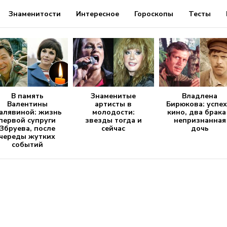
Знаменитости
Интересное
Гороскопы
Тесты
В память
Знаменитые
Владлена
Валентины
артисты в
Бирюкова: успех
алявиной: жизнь
молодости:
кино, два брака
первой супруги
звезды тогда и
непризнанная
Збруева, после
сейчас
дочь
череды жутких
событий