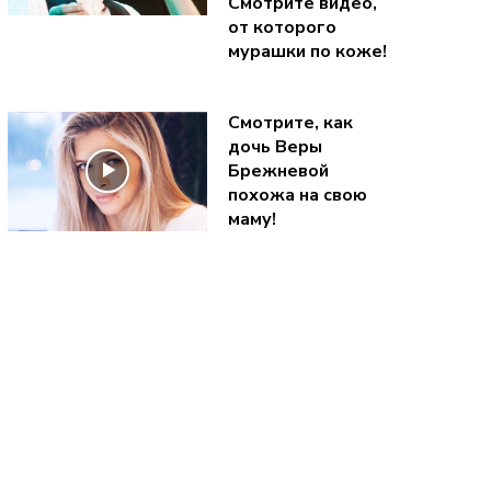
Смотрите видео,
от которого
мурашки по коже!
Смотрите, как
дочь Веры
Брежневой
похожа на свою
маму!