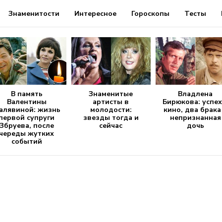
Знаменитости
Интересное
Гороскопы
Тесты
В память
Знаменитые
Владлена
Валентины
артисты в
Бирюкова: успех
алявиной: жизнь
молодости:
кино, два брака
первой супруги
звезды тогда и
непризнанная
Збруева, после
сейчас
дочь
череды жутких
событий