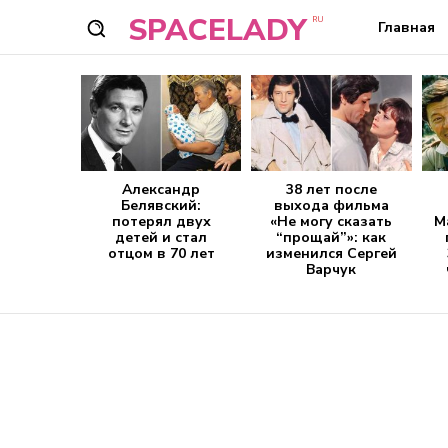
SPACELADY
RU
Главная
Александр
38 лет после
Белявский:
выхода фильма
потерял двух
«Не могу сказать
М
детей и стал
“прощай”»: как
отцом в 70 лет
изменился Сергей
Варчук