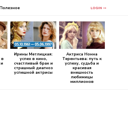
Полезное
LOGIN
Ирины Метлицкая:
Актриса Нонна
 в
успех в кино,
Терентьева: путь к
 и
счастливый брак и
успеху, судьба и
страшный диагноз
красивая
успешной актрисы
внешность
любимицы
миллионов