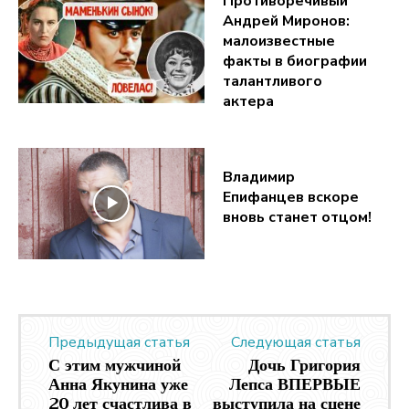
Противоречивый
Андрей Миронов:
малоизвестные
факты в биографии
талантливого
актера
Владимир
Епифанцев вскоре
вновь станет отцом!
Предыдущая статья
Следующая статья
С этим мужчиной
Дочь Григория
Анна Якунина уже
Лепса ВПЕРВЫЕ
20 лет счастлива в
выступила на сцене