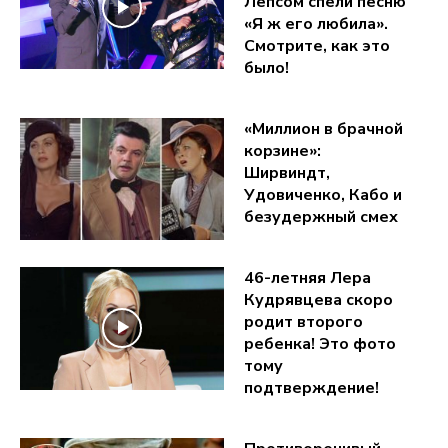
Лепсом спели песню
«Я ж его любила».
Смотрите, как это
было!
«Миллион в брачной
корзине»:
Ширвиндт,
Удовиченко, Кабо и
безудержный смех
46-летняя Лера
Кудрявцева скоро
родит второго
ребенка! Это фото
тому
подтверждение!