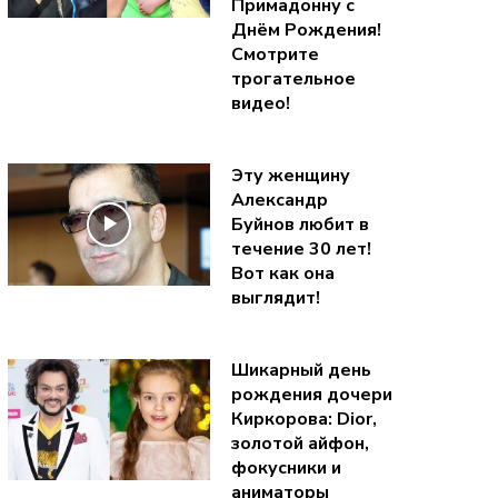
Примадонну с
Днём Рождения!
Смотрите
трогательное
видео!
Эту женщину
Александр
Буйнов любит в
течение 30 лет!
Вот как она
выглядит!
Шикарный день
рождения дочери
Киркорова: Dior,
золотой айфон,
фокусники и
аниматоры