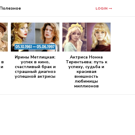
Полезное
LOGIN
Ирины Метлицкая:
Актриса Нонна
 в
успех в кино,
Терентьева: путь к
 и
счастливый брак и
успеху, судьба и
страшный диагноз
красивая
успешной актрисы
внешность
любимицы
миллионов