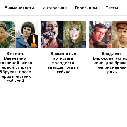
Знаменитости
Интересное
Гороскопы
Тесты
В память
Знаменитые
Владлена
Валентины
артисты в
Бирюкова: успех
алявиной: жизнь
молодости:
кино, два брака
первой супруги
звезды тогда и
непризнанная
Збруева, после
сейчас
дочь
череды жутких
событий