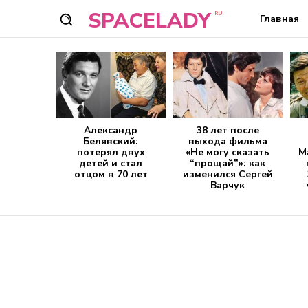
SPACELADY
RU
Главная
Александр
38 лет после
Белявский:
выхода фильма
потерял двух
«Не могу сказать
М
детей и стал
“прощай”»: как
отцом в 70 лет
изменился Сергей
Варчук