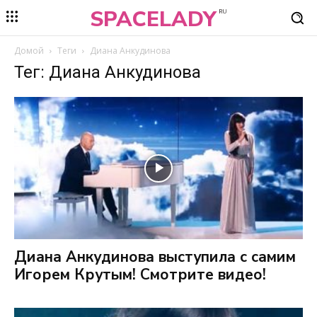
SPACELADY
RU
Домой
Теги
Диана Анкудинова
Тег: Диана Анкудинова
Диана Анкудинова выступила с самим
Игорем Крутым! Смотрите видео!