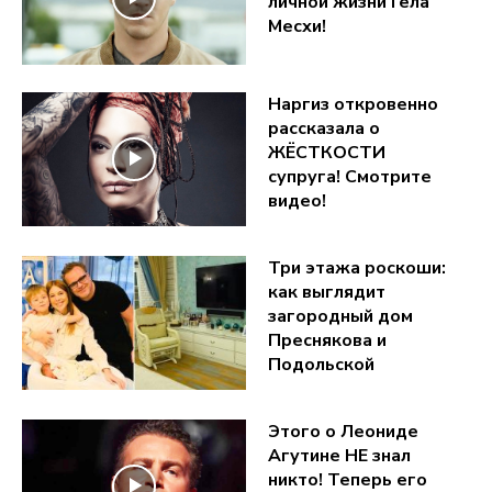
личной жизни Гела
Месхи!
Наргиз откровенно
рассказала о
ЖЁСТКОСТИ
супруга! Смотрите
видео!
Три этажа роскоши:
как выглядит
загородный дом
Преснякова и
Подольской
Этого о Леониде
Агутине НЕ знал
никто! Теперь его