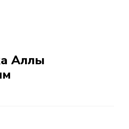
ка Аллы
ым