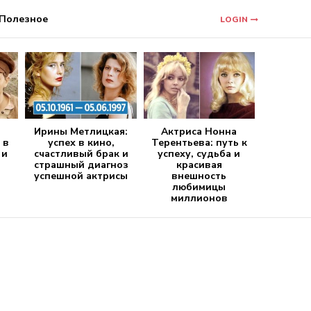
Полезное
LOGIN
Ирины Метлицкая:
Актриса Нонна
 в
успех в кино,
Терентьева: путь к
 и
счастливый брак и
успеху, судьба и
страшный диагноз
красивая
успешной актрисы
внешность
любимицы
миллионов