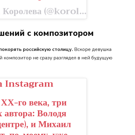
A post shared by Наташа Королева (@koroleva__star) on Apr 14, 2020 at 1:47am PDT
ошений с композитором
покорять российскую столицу.
Вскоре девушка
й композитор не сразу разглядел в ней будущую
n Instagram
 ХХ-го века, три
 автора: Володя
 центре), и Михаил