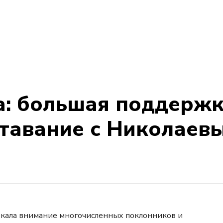
а: большая поддерж
ставание с Николаев
екала внимание многочисленных поклонников и