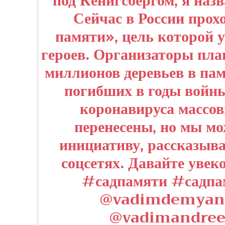
под Кёнигсбергом, я наз
Сейчас в России прох
памяти», цель которой 
героев. Организаторы пл
миллионов деревьев в па
погибших в годы войны
коронавируса массо
перенесены, но мы м
инициативу, рассказыва
соцсетях. Давайте увек
#садпамяти #садпа
@vadimdemyane
@vadimandre