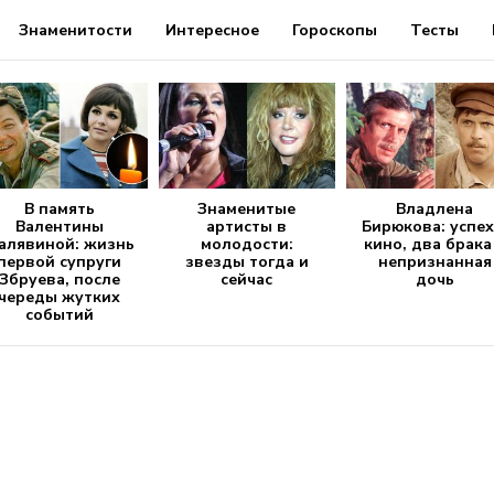
Знаменитости
Интересное
Гороскопы
Тесты
В память
Знаменитые
Владлена
Валентины
артисты в
Бирюкова: успех
алявиной: жизнь
молодости:
кино, два брака
первой супруги
звезды тогда и
непризнанная
Збруева, после
сейчас
дочь
череды жутких
событий