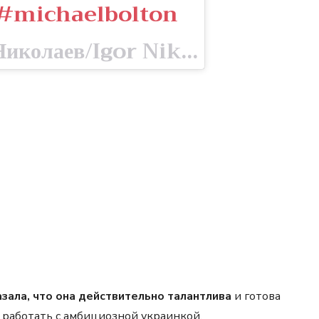
 #michaelbolton
A post shared by Игорь Николаев/Igor Nikolaev (@igor_nikolaev_music) on May 14, 2020 at 5:15am PDT
зала, что она действительно талантлива
и готова
л работать с амбициозной украинкой.