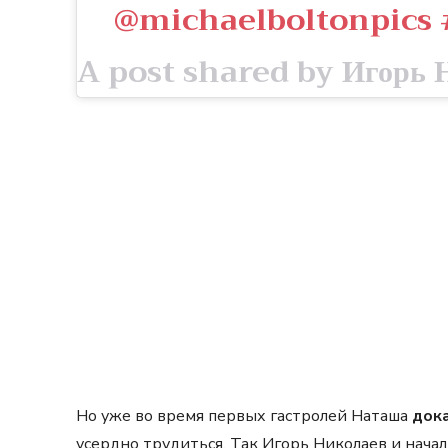
@michaelboltonpics
Но уже во время первых гастролей Наташа
дока
усердно трудиться. Так Игорь Николаев и нача