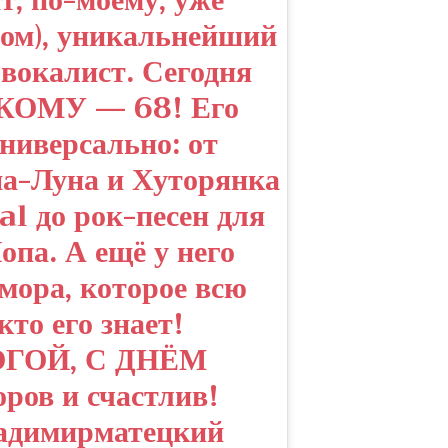
т, по-моему, уже
ом), уникальнейший
-вокалист. Сегодня
ОМУ — 68! Его
универсально: от
на-Луна и Хуторянка
al до рок-песен для
па. А ещё у него
мора, которое всю
кто его знает!
ОЙ, С ДНЁМ
ов и счастлив!
димирматецкий