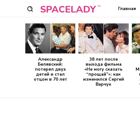
SPACELADY
RU
Главная
Александр
38 лет после
Белявский:
выхода фильма
потерял двух
«Не могу сказать
М
детей и стал
“прощай”»: как
отцом в 70 лет
изменился Сергей
Варчук