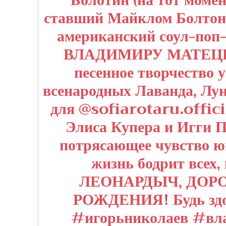
Болотин (на тот момен
ставший Майклом Болтон
американский соул-поп
ВЛАДИМИРУ МАТЕЦК
песенное творчество 
всенародных Лаванда, Лу
для @sofiarotaru.offici
Элиса Купера и Игги По
потрясающее чувство ю
жизнь бодрит всех, 
ЛЕОНАРДЫЧ, ДОРОГ
РОЖДЕНИЯ! Будь здор
#игорьниколаев #вла