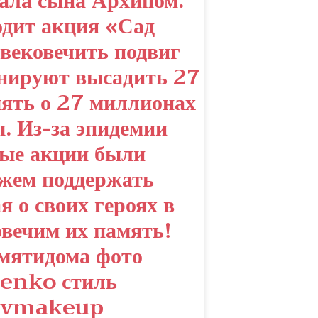
вала сына Архипом.
одит акция «Сад
увековечить подвиг
анируют высадить 27
мять о 27 миллионах
. Из-за эпидемии
вые акции были
ожем поддержать
я о своих героях в
овечим их память!
мятидома фото
nko стиль
evmakeup