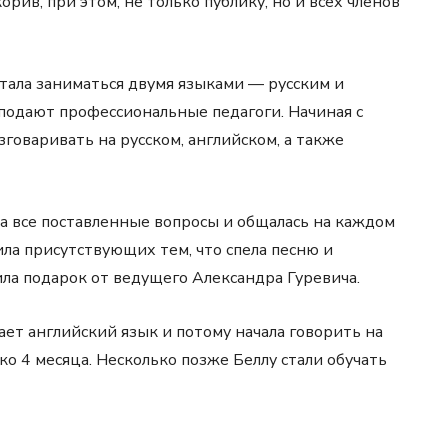
рив, при этом, не только публику, но и всех членов
тала заниматься двумя языками — русским и
подают профессиональные педагоги. Начиная с
зговаривать на русском, английском, а также
на все поставленные вопросы и общалась на каждом
ила присутствующих тем, что спела песню и
чила подарок от ведущего Александра Гуревича.
ает английский язык и потому начала говорить на
ко 4 месяца. Несколько позже Беллу стали обучать