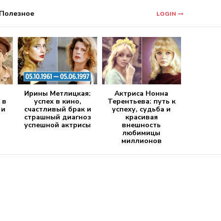
Полезное
LOGIN
Ирины Метлицкая:
Актриса Нонна
 в
успех в кино,
Терентьева: путь к
 и
счастливый брак и
успеху, судьба и
страшный диагноз
красивая
успешной актрисы
внешность
любимицы
миллионов