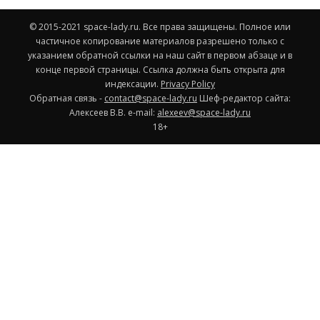
© 2015-2021 space-lady.ru. Все права защищены. Полное или
частичное копирование материалов разрешено только с
указанием обратной ссылки на наш сайт в первом абзаце и в
конце первой страницы. Ссылка должна быть открыта для
индексации.
Privacy Policy
Обратная связь -
contact@space-lady.ru
Шеф-редактор сайта:
Алексеев В.В. e-mail:
alexeev@space-lady.ru
18+