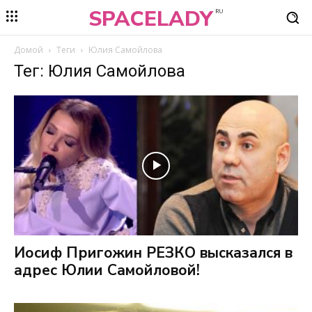
SPACELADY
RU
Домой
Теги
Юлия Самойлова
Тег: Юлия Самойлова
Иосиф Пригожин РЕЗКО высказался в
адрес Юлии Самойловой!