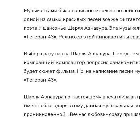
Музыкантами было написано множество поистин
одной из самых красивых песен все же считает
поэта и шансонье Шарля Азнавура. Эта музыкал
«Тегеран-43». Режиссер этой кинокартины сразу
Выбор сразу пал на Шарля Азнавура. Перед тем
композиций, композитор попросил ознакомитьс
будет сюжет фильма. Но, на написание песни м
«Тегеран-43».
Шарля Азнавура по-настоящему впечатлила актр
именно благодаря этому данная музыкальная ко
проникновенной. «Вечная любовь» сразу пришла