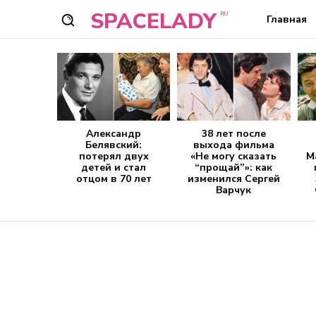
SPACELADY
RU
Главная
Александр
38 лет после
Белявский:
выхода фильма
потерял двух
«Не могу сказать
М
детей и стал
“прощай”»: как
отцом в 70 лет
изменился Сергей
Варчук