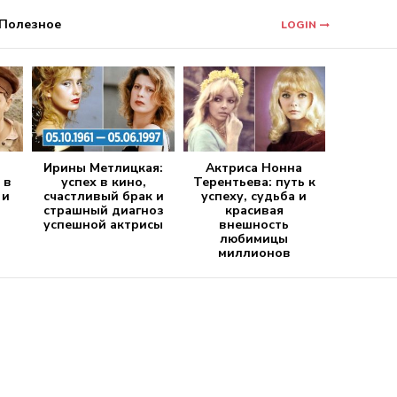
Полезное
LOGIN
Ирины Метлицкая:
Актриса Нонна
 в
успех в кино,
Терентьева: путь к
 и
счастливый брак и
успеху, судьба и
страшный диагноз
красивая
успешной актрисы
внешность
любимицы
миллионов