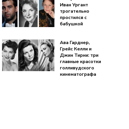
Иван Ургант
трогательно
простился с
бабушкой
Ава Гарднер,
Грейс Келли и
Джин Тирни: три
главные красотки
голливудского
кинематографа