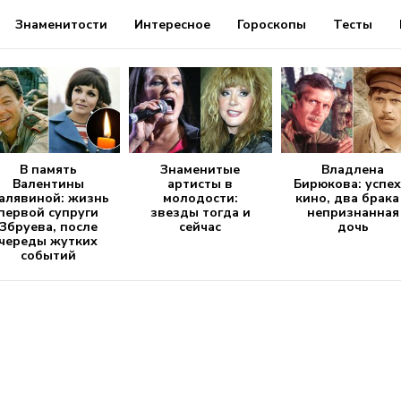
Знаменитости
Интересное
Гороскопы
Тесты
В память
Знаменитые
Владлена
Валентины
артисты в
Бирюкова: успех
алявиной: жизнь
молодости:
кино, два брака
первой супруги
звезды тогда и
непризнанная
Збруева, после
сейчас
дочь
череды жутких
событий