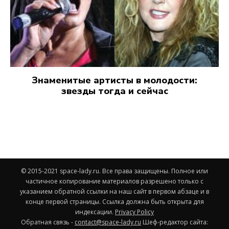
Знаменитые артисты в молодости:
звезды тогда и сейчас
© 2015-2021 space-lady.ru. Все права защищены. Полное или
частичное копирование материалов разрешено только с
указанием обратной ссылки на наш сайт в первом абзаце и в
конце первой страницы. Ссылка должна быть открыта для
индексации.
Privacy Policy
Обратная связь -
contact@space-lady.ru
Шеф-редактор сайта: