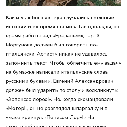
Как и у любого актера случались смешные
истории и во время съемок.
Так однажды, во
время работы над
«
Ералашем», герой
Моргунова должен был говорить по-
итальянски. Артисту никак не удавалось
запомнить текст. Чтобы облегчить ему задачу
на бумажке написали итальянские слова
русскими буквами. Евгений Александрович
должен был ударить по столу и воскликнуть:
«
Эрпенсео лорео!». Но, когда скомандовали
«
Мотор!», он не разглядел шпаргалку и в
ужасе крикнул:
«
Пенисом Лору!» На
съемочной площадке случилась истерика.