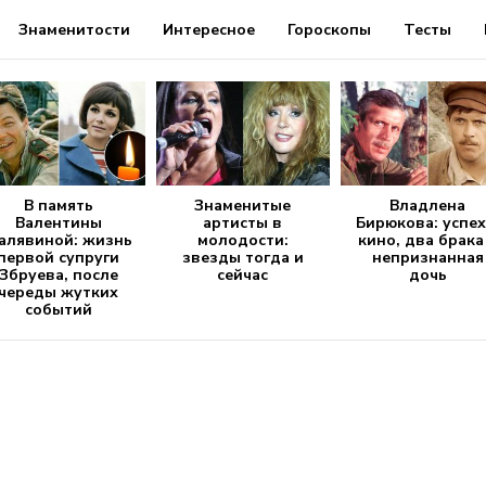
Знаменитости
Интересное
Гороскопы
Тесты
В память
Знаменитые
Владлена
Валентины
артисты в
Бирюкова: успех
алявиной: жизнь
молодости:
кино, два брака
первой супруги
звезды тогда и
непризнанная
Збруева, после
сейчас
дочь
череды жутких
событий