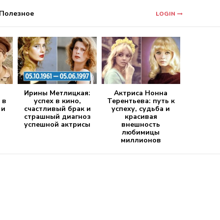
Полезное
LOGIN
Ирины Метлицкая:
Актриса Нонна
 в
успех в кино,
Терентьева: путь к
 и
счастливый брак и
успеху, судьба и
страшный диагноз
красивая
успешной актрисы
внешность
любимицы
миллионов