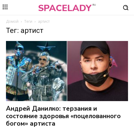
SPACELADY
RU
Домой
Теги
артист
Тег: артист
Андрей Данилко: терзания и
состояние здоровья «поцелованного
богом» артиста