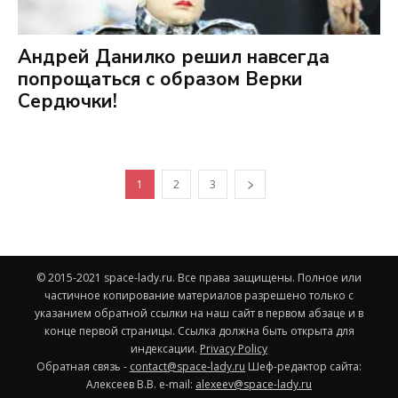
Андрей Данилко решил навсегда
попрощаться с образом Верки
Сердючки!
1
2
3
© 2015-2021 space-lady.ru. Все права защищены. Полное или
частичное копирование материалов разрешено только с
указанием обратной ссылки на наш сайт в первом абзаце и в
конце первой страницы. Ссылка должна быть открыта для
индексации.
Privacy Policy
Обратная связь -
contact@space-lady.ru
Шеф-редактор сайта:
Алексеев В.В. e-mail:
alexeev@space-lady.ru