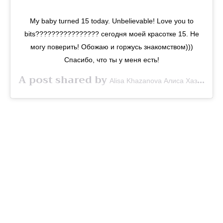
My baby turned 15 today. Unbelievable! Love you to
bits???????????????? сегодня моей красотке 15. Не
могу поверить! Обожаю и горжусь знакомством)))
Спасибо, что ты у меня есть!
A post shared by
(
Alisa Khazanova Алиса Хазанова