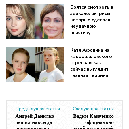
Боятся смотреть в
зеркало: актрисы,
которые сделали
неудачною
пластику
Катя Афонина из
«Ворошиловского
стрелка»: как
сейчас выглядит
главная героиня
Предыдущая статья
Следующая статья
Андрей Данилко
Вадим Казаченко
решил навсегда
официально
попрощаться с
развёлся со своей